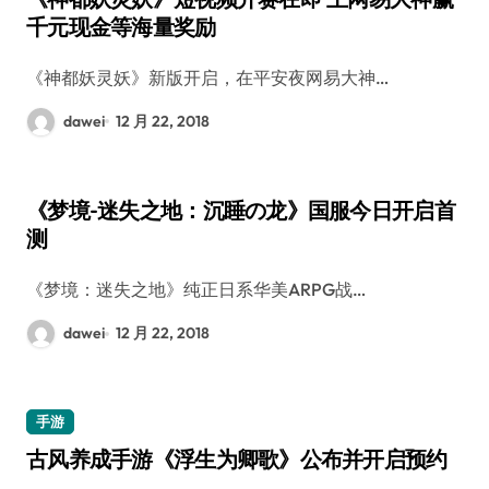
千元现金等海量奖励
《神都妖灵妖》新版开启，在平安夜网易大神…
dawei
12 月 22, 2018
《梦境-迷失之地：沉睡の龙》国服今日开启首
测
《梦境：迷失之地》纯正日系华美ARPG战…
dawei
12 月 22, 2018
手游
古风养成手游《浮生为卿歌》公布并开启预约