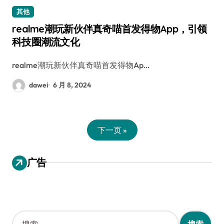
其他
realme潮玩新伙伴真奇喵首发得物App，引领
科技圈潮流文化
realme潮玩新伙伴真奇喵首发得物Ap…
dawei
6 月 8, 2024
下一页 »
广告
搜