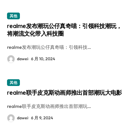
其他
realme发布潮玩公仔真奇喵：引领科技潮玩，
将潮流文化带入科技圈
realme发布潮玩公仔真奇喵：引领科技…
dawei
6 月 10, 2024
其他
realme联手皮克斯动画师推出首部潮玩大电影
realme联手皮克斯动画师推出首部潮玩…
dawei
6 月 9, 2024