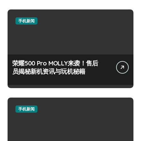
手机新闻
荣耀500 Pro MOLLY来袭！售后
员揭秘新机资讯与玩机秘籍
手机新闻