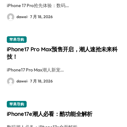
iPhone 17 Pro抢先体验：数码…
dawei
7 月 18, 2026
苹果导购
iPhone17 Pro Max预售开启，潮人速抢未来科
技！
iPhone17 Pro Max潮人新宠…
dawei
7 月 18, 2026
苹果导购
iPhone17e潮人必看：酷功能全解析
数码潮人必备：iPhone17e全面解析…