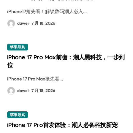
iPhone17抢先看！解锁数码潮人必入…
dawei
7 月 18, 2026
苹果导购
iPhone 17 Pro Max前瞻：潮人黑科技，一步到
位
iPhone 17 Pro Max抢先看…
dawei
7 月 18, 2026
苹果导购
iPhone 17 Pro首发体验：潮人必备科技新宠