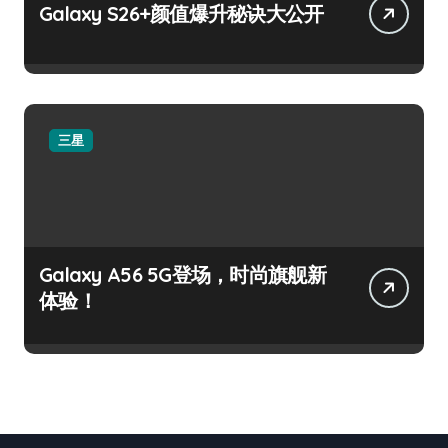
Galaxy S26+颜值爆升秘诀大公开
三星
Galaxy A56 5G登场，时尚旗舰新
体验！