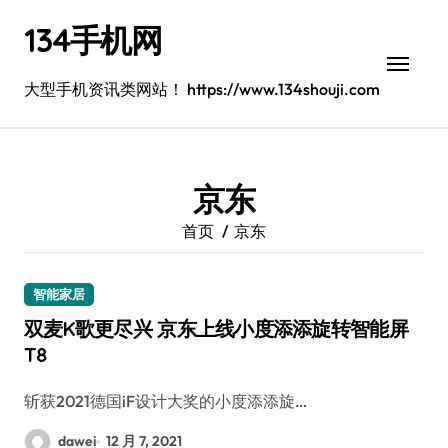
跳
134手机网
转
到
内
大型手机资讯类网站！ https://www.134shouji.com
容
京东
首页
京东
智能家居
双麦K歌更尽兴 京东上线小度添添旋转智能屏
T8
斩获2021德国iF设计大奖的小度添添旋…
dawei
12 月 7, 2021