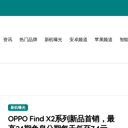
新境界
资讯
热门品牌
新机曝光
安卓频道
苹果频道
智
a选购指南
场
指南
活
新机曝光
OPPO Find X2系列新品首销，最