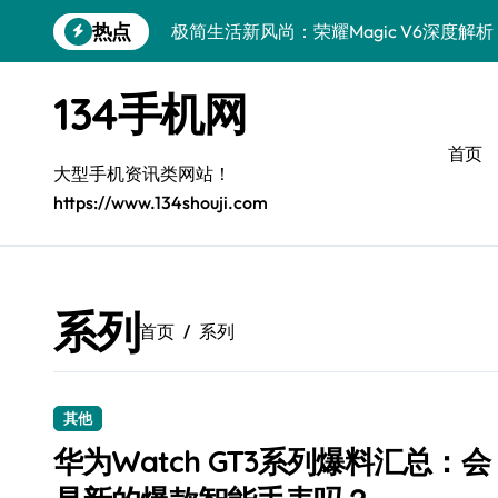
跳
热点
极简生活新风尚：荣耀Magic V6深度解析
转
到
极简美学小米17 Ultra徕卡版，定义生活
内
134手机网
容
真我GT8 Pro：极简高效，畅享智慧生活
首页
极简美学，徕卡影像——Xiaomi 17 Ultr
大型手机资讯类网站！
https://www.134shouji.com
一加Turbo 6V：极简生活，性能之选
极简美学新典范：三星Galaxy S26优雅登
华为nova 15：极简高效，生活新章
系列
首页
系列
极简美学新体验：Xiaomi MIX Flip 2导购
iPhone 17e导购指南：简约之选，智慧生
其他
S26 Ultra华丽升级，极致美化全攻略
华为Watch GT3系列爆料汇总：会