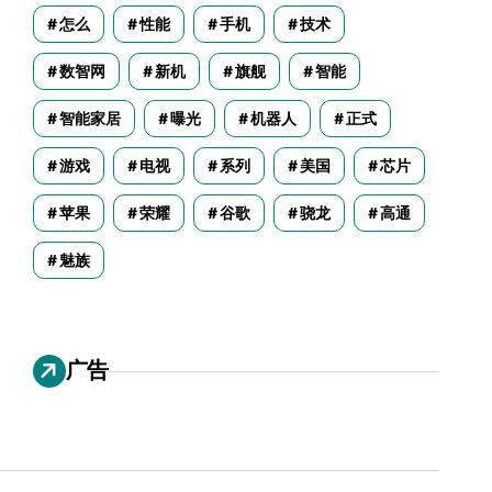
怎么
性能
手机
技术
数智网
新机
旗舰
智能
智能家居
曝光
机器人
正式
游戏
电视
系列
美国
芯片
苹果
荣耀
谷歌
骁龙
高通
魅族
广告