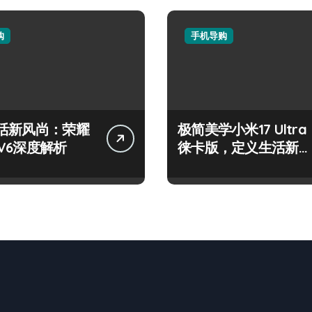
购
手机导购
活新风尚：荣耀
极简美学小米17 Ultra
c V6深度解析
徕卡版，定义生活新境
界