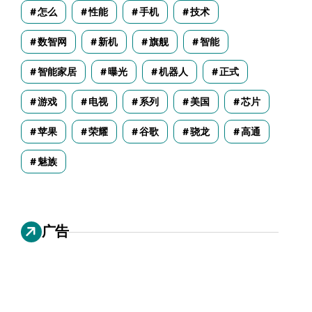
怎么
性能
手机
技术
数智网
新机
旗舰
智能
智能家居
曝光
机器人
正式
游戏
电视
系列
美国
芯片
苹果
荣耀
谷歌
骁龙
高通
魅族
广告