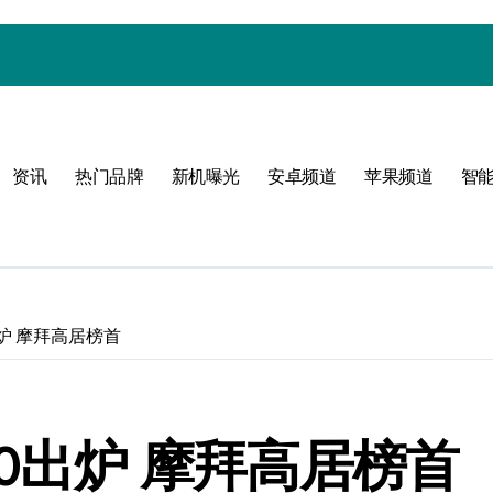
圈
资讯
热门品牌
新机曝光
安卓频道
苹果频道
智
体验
出炉 摩拜高居榜首
手！
00出炉 摩拜高居榜首