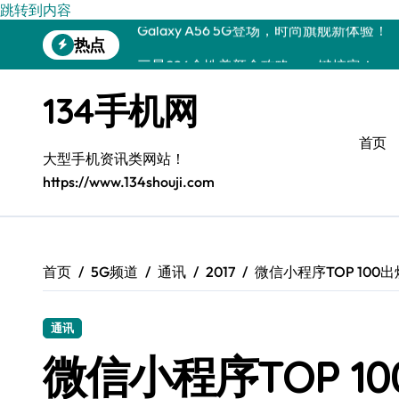
Galaxy A56 5G登场，时尚旗舰新体验！
跳转到内容
热点
三星S26个性美颜全攻略，一键搞定！
S25美化秘籍：个性定制，炫酷随心！
134手机网
Galaxy C55 5G焕新秘籍：定制潮流玩出
首页
Galaxy C55 5G登场，美学新标杆！
大型手机资讯类网站！
https://www.134shouji.com
Galaxy Z Flip6：折叠时尚，尽享炫美新
S25+闪亮登场，这样打扮秒变焦点！
Z Fold6折叠屏美颜秘籍，解锁高阶玩法
首页
5G频道
通讯
2017
微信小程序TOP 100
Galaxy S24+惊艳上市，秒变手机美学高
通讯
微信小程序TOP 1