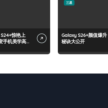
三星
y S24+惊艳上
Galaxy S26+颜值爆升
变手机美学高
秘诀大公开