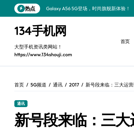
跳
热点
Galaxy A56 5G登场，时尚旗舰新体验！
转
到
三星S26个性美颜全攻略，一键搞定！
内
134手机网
容
S25美化秘籍：个性定制，炫酷随心！
首页
Galaxy C55 5G焕新秘籍：定制潮流玩出
大型手机资讯类网站！
https://www.134shouji.com
Galaxy C55 5G登场，美学新标杆！
Galaxy Z Flip6：折叠时尚，尽享炫美新
S25+闪亮登场，这样打扮秒变焦点！
首页
5G频道
通讯
2017
新号段来临：三大运营商获
S25 Ultra颜值炸裂！定制主题潮翻全场
通讯
新号段来临：三大