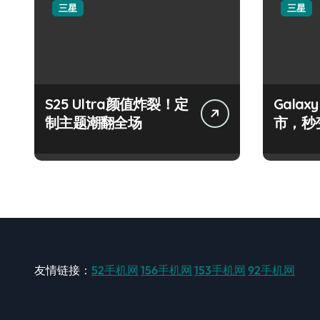
三星
三星
S25 Ultra颜值炸裂！定
Galax
制主题潮翻全场
市，秒
手！
友情链接：
52手机网
156手机网
153手机网
92手机网