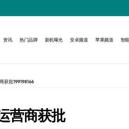
资讯
热门品牌
新机曝光
安卓频道
苹果频道
智
圈
体验
批199198166
运营商获批