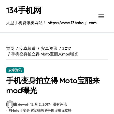
跳
134手机网
转
到
内
大型手机资讯类网站！ https://www.134shouji.com
容
首页
安卓频道
安卓资讯
2017
手机变身拍立得 Moto宝丽来mod曝光
安卓资讯
手机变身拍立得 Moto宝丽来
mod曝光
由 dawei
12 月 2, 2017
没有评论
#
Moto
#
变身
#
宝丽来
#
手机
#
曝
#
立得