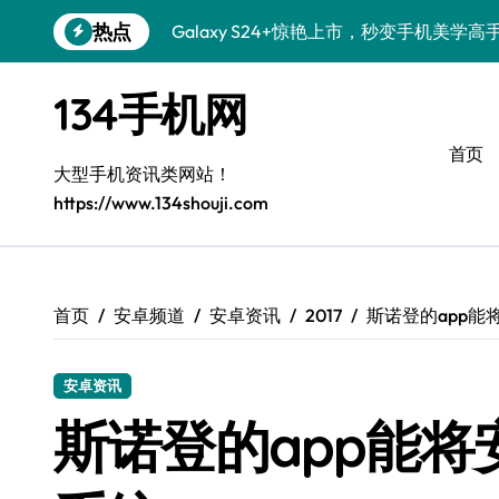
跳
热点
Galaxy S24+惊艳上市，秒变手机美学高
转
到
Galaxy S26+颜值爆升秘诀大公开
内
134手机网
容
Galaxy A56 5G登场，时尚旗舰新体验！
首页
三星S26个性美颜全攻略，一键搞定！
大型手机资讯类网站！
https://www.134shouji.com
S25美化秘籍：个性定制，炫酷随心！
Galaxy C55 5G焕新秘籍：定制潮流玩出
Galaxy C55 5G登场，美学新标杆！
首页
安卓频道
安卓资讯
2017
斯诺登的app
Galaxy Z Flip6：折叠时尚，尽享炫美新
安卓资讯
S25+闪亮登场，这样打扮秒变焦点！
斯诺登的app能
S25 Ultra颜值炸裂！定制主题潮翻全场