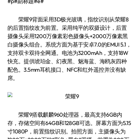
#p#副标题#e#
荣耀9背面采用3D极光玻璃，指纹识别从荣耀8
的后置指纹改为前置。采用纯平的双摄设计，后置
摄像头采用1200万像素彩色摄像头+2000万像素黑
白摄像头组合。系统方面为基于安卓7.0的EMUI 5.1，
支持双卡双待全网通。电池为3200mAh，支持18W
快充。提供琥珀金、幻夜黑、魅海蓝、海鸥灰四种
配色。3.5mm耳机接口、NFC和红外遥控并没有缺
席。
荣耀9搭载麒麟960处理器，最高支持6GB内
存，存储空间有64GB和128GB可选。屏幕方面为5.15
寸1080P，前置指纹识别。拍照方面，主摄像头为