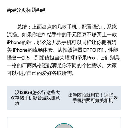
#p#分页标题#e#
总结：上面盘点的几款手机，配置强劲，系统
流畅。如果你在纠结手中的千元预算不够买上一款
iPhone的话，那么这几款手机可以同样让你拥有媲
美 iPhone的流畅体验。从拍照神器OPPO R11，性能
怪兽一加5，到颜值担当荣耀9和坚果Pro，它们别具
一格的厂商风格还能满足你不同的个性需求。大家
可以根据自己的爱好各取所需。
文
没128GB怎么行 这些大
出游随拍就用它！这些
存储手机影音游戏随意
章
手机拍照可媲美相机
放
导
航