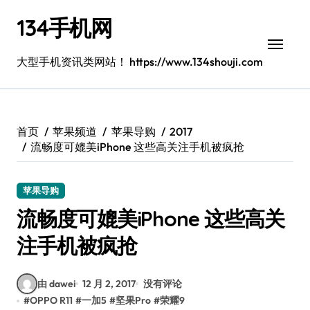
跳
134手机网
转
到
内
大型手机资讯类网站！ https://www.134shouji.com
容
首页
苹果频道
苹果导购
2017
流畅度可媲美iPhone 这些高关注手机被疯抢
苹果导购
流畅度可媲美iPhone 这些高关
注手机被疯抢
由 dawei
12 月 2, 2017
没有评论
#
OPPO R11
#
一加5
#
坚果Pro
#
荣耀9