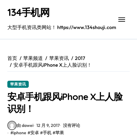
跳
134手机网
转
到
内
大型手机资讯类网站！ https://www.134shouji.com
容
首页
苹果频道
苹果资讯
2017
安卓手机跟风iPhone X上人脸识别！
苹果资讯
安卓手机跟风iPhone X上人脸
识别！
由 dawei
12 月 9, 2017
没有评论
#
iphone
#
安卓
#
手机
#
苹果