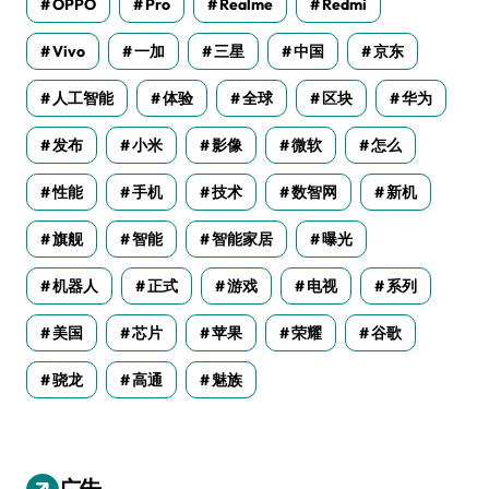
OPPO
Pro
Realme
Redmi
Vivo
一加
三星
中国
京东
人工智能
体验
全球
区块
华为
发布
小米
影像
微软
怎么
性能
手机
技术
数智网
新机
旗舰
智能
智能家居
曝光
机器人
正式
游戏
电视
系列
美国
芯片
苹果
荣耀
谷歌
骁龙
高通
魅族
广告