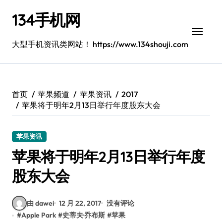
跳
134手机网
转
到
内
大型手机资讯类网站！ https://www.134shouji.com
容
首页
苹果频道
苹果资讯
2017
苹果将于明年2月13日举行年度股东大会
苹果资讯
苹果将于明年2月13日举行年度
股东大会
由 dawei
12 月 22, 2017
没有评论
#
Apple Park
#
史蒂夫·乔布斯
#
苹果