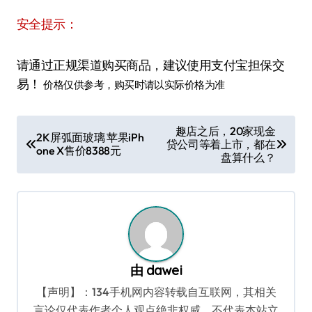
安全提示：
请通过正规渠道购买商品，建议使用支付宝担保交
易！
价格仅供参考，购买时请以实际价格为准
文
趣店之后，20家现金
2K屏弧面玻璃 苹果iPh
贷公司等着上市，都在
章
one X售价8388元
盘算什么？
导
航
由
dawei
【声明】：134手机网内容转载自互联网，其相关
言论仅代表作者个人观点绝非权威，不代表本站立