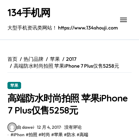
跳
134手机网
转
到
内
大型手机资讯类网站！ https://www.134shouji.com
容
首页
热门品牌
苹果
2017
高端防水时尚拍照 苹果iPhone 7 Plus仅售5258元
苹果
高端防水时尚拍照 苹果iPhone
7 Plus仅售5258元
由 dawei
12 月 4, 2017
没有评论
#
iPhon
#
拍照
#
时尚
#
苹果
#
防水
#
高端