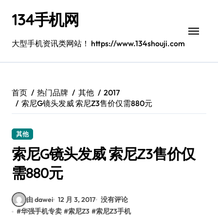
跳
134手机网
转
到
内
大型手机资讯类网站！ https://www.134shouji.com
容
首页
热门品牌
其他
2017
索尼G镜头发威 索尼Z3售价仅需880元
其他
索尼G镜头发威 索尼Z3售价仅
需880元
由 dawei
12 月 3, 2017
没有评论
#
华强手机专卖
#
索尼Z3
#
索尼Z3手机