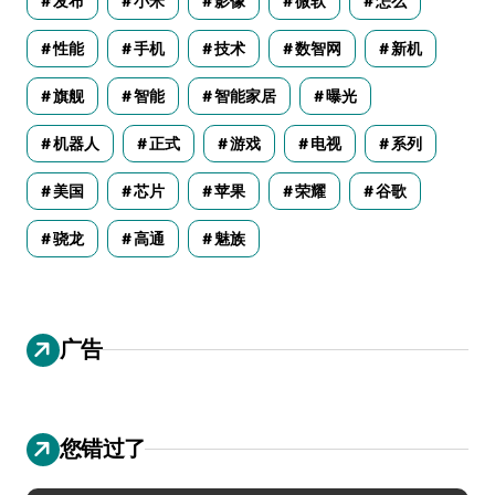
发布
小米
影像
微软
怎么
性能
手机
技术
数智网
新机
旗舰
智能
智能家居
曝光
机器人
正式
游戏
电视
系列
美国
芯片
苹果
荣耀
谷歌
骁龙
高通
魅族
广告
您错过了