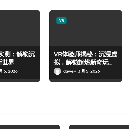
VR
师实测：解锁沉
VR体验师揭秘：沉浸虚
新世界
拟，解锁超燃新奇玩
法！
月 5, 2026
dawei
3 月 5, 2026