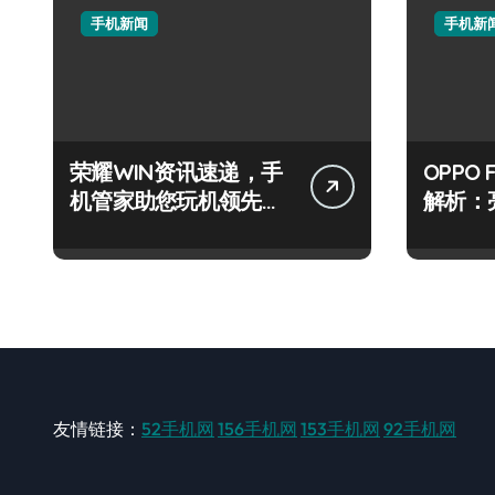
手机新闻
手机新
荣耀WIN资讯速递，手
OPPO 
机管家助您玩机领先一
解析：
路！
级玩机
友情链接：
52手机网
156手机网
153手机网
92手机网