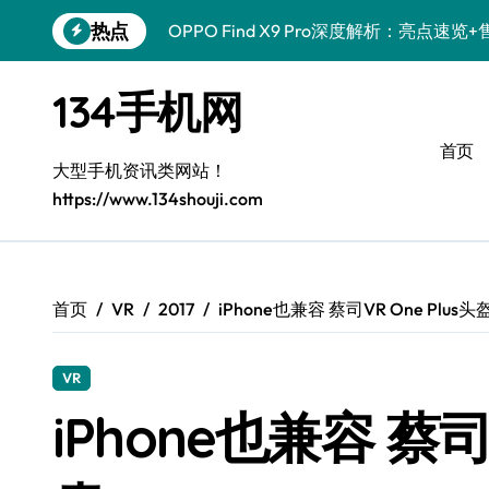
跳
热点
OPPO Find X9 Pro深度解析：亮点
转
到
荣耀500 Pro MOLLY来袭！售后员揭
内
134手机网
容
真我GT8 Pro售后揭秘：新机特色+实用
首页
vivo S50 Pro mini来袭！小屏旗舰亮
大型手机资讯类网站！
https://www.134shouji.com
REDMI K90深度揭秘！售后员带你一文
三星W26新资讯来袭！售后员带您畅享智
荣耀ROBOT PHONE售后护航，智能资
首页
VR
2017
iPhone也兼容 蔡司VR One Plus
iPhone 17e性能配置大揭秘，售后视角
VR
华为nova 15 Ultra新功能解锁，售后
iPhone也兼容 蔡司
荣耀WIN资讯速递，手机管家助您玩机领