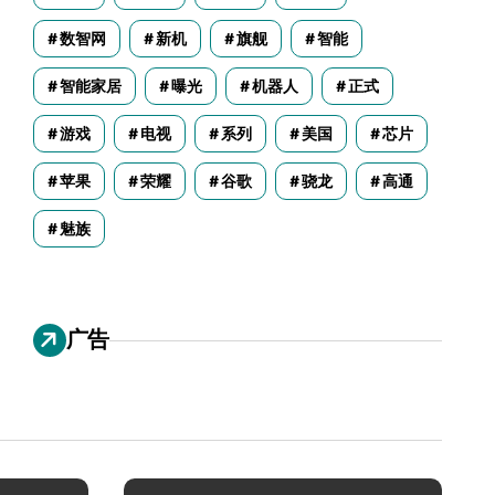
数智网
新机
旗舰
智能
智能家居
曝光
机器人
正式
游戏
电视
系列
美国
芯片
苹果
荣耀
谷歌
骁龙
高通
魅族
广告