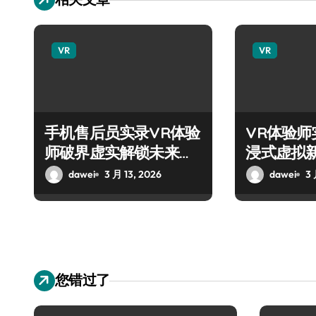
VR
VR
手机售后员实录VR体验
VR体验
师破界虚实解锁未来感
浸式虚拟
官新宇宙
dawei
3 月 13, 2026
dawei
3 
您错过了