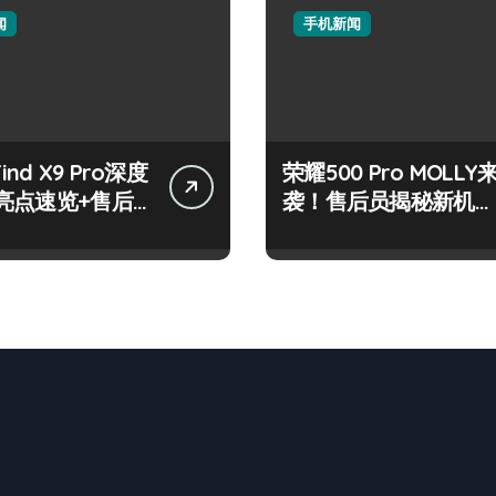
闻
手机新闻
Find X9 Pro深度
荣耀500 Pro MOLLY
亮点速览+售后
袭！售后员揭秘新机资
技巧大公开
讯与玩机秘籍