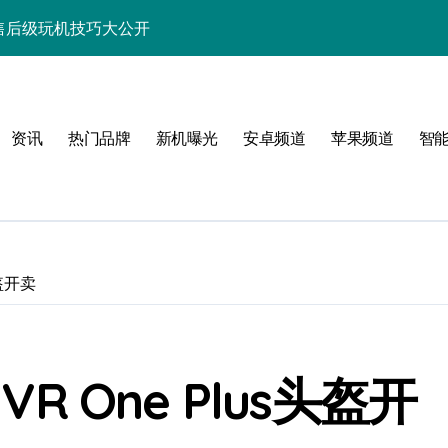
速览+售后级玩机技巧大公开
秘新机资讯与玩机秘籍
功能，速来围观！
资讯
热门品牌
新机曝光
安卓频道
苹果频道
智
点，售后带你抢先看！
览尽核心亮点配置
能科技新体验！
讯生活一手轻松掌控！
头盔开卖
带您抢先看！
带你抢先享最新优惠！
VR One Plus头盔开
先一路！