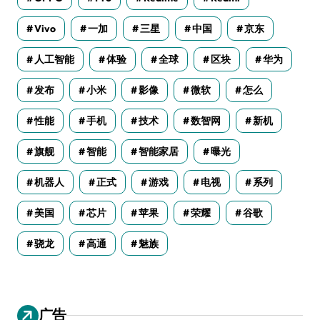
Vivo
一加
三星
中国
京东
人工智能
体验
全球
区块
华为
发布
小米
影像
微软
怎么
性能
手机
技术
数智网
新机
旗舰
智能
智能家居
曝光
机器人
正式
游戏
电视
系列
美国
芯片
苹果
荣耀
谷歌
骁龙
高通
魅族
广告