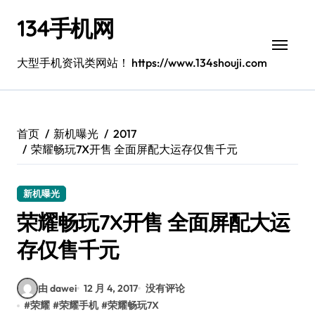
跳
134手机网
转
到
内
大型手机资讯类网站！ https://www.134shouji.com
容
首页
新机曝光
2017
荣耀畅玩7X开售 全面屏配大运存仅售千元
新机曝光
荣耀畅玩7X开售 全面屏配大运
存仅售千元
由 dawei
12 月 4, 2017
没有评论
#
荣耀
#
荣耀手机
#
荣耀畅玩7X