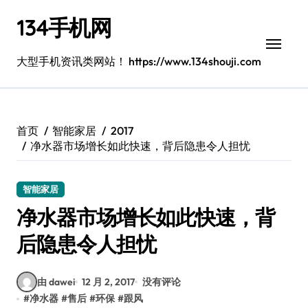
跳
134手机网
转
到
内
大型手机资讯类网站！ https://www.134shouji.com
容
首页
智能家居
2017
净水器市场增长如此快速，背后隐患令人担忧
智能家居
净水器市场增长如此快速，背
后隐患令人担忧
由 dawei
12 月 2, 2017
没有评论
#
净水器
#
售后
#
环保
#
跟风