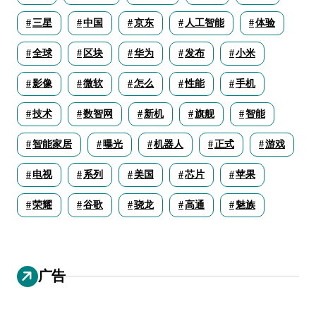
三星
中国
京东
人工智能
体验
全球
区块
华为
发布
小米
影像
微软
怎么
性能
手机
技术
数智网
新机
旗舰
智能
智能家居
曝光
机器人
正式
游戏
电视
系列
美国
芯片
苹果
荣耀
谷歌
骁龙
高通
魅族
广告