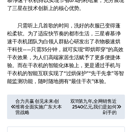
慕·净速干衣机得以实现节省67%的耗电量，充分展现
了三星在技术创新上的核心优势。
只需听上几首歌的时间，洗好的衣服已变得蓬
松柔软。为了适应快节奏的都市生活，三星睿慕·净
速干衣机团队为白领人群贴心研发出了衣物极速烘
干科技——只需35分钟，就可实现“即烘即穿”的高效
干衣效果，为人们高端家居生活赋予了更多便捷体
验。而在干衣机的智能化体验上，更是通过手机与
干衣机的智能互联实现了“过烘保护”“先干先拿”等智
能监测功能，随时随地拥有“最佳干衣”体验。
文
合力共赢 创见未来:创
双11第九年,全网销售近
维将全面实施广东大本
2540亿元,我们是如何
章
营战略
剁手的
导
航