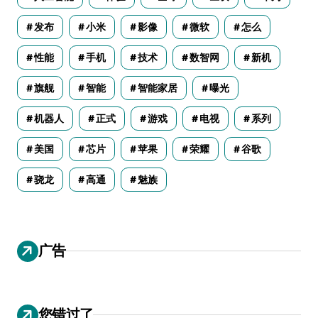
发布
小米
影像
微软
怎么
性能
手机
技术
数智网
新机
旗舰
智能
智能家居
曝光
机器人
正式
游戏
电视
系列
美国
芯片
苹果
荣耀
谷歌
骁龙
高通
魅族
广告
您错过了