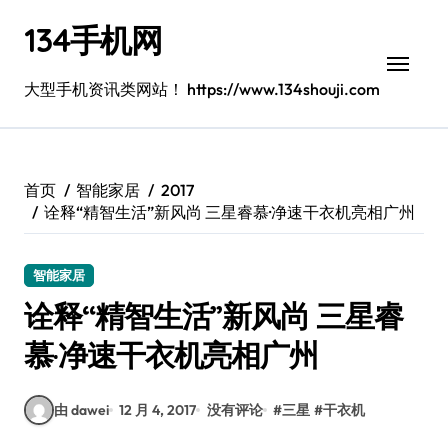
跳
134手机网
转
到
内
大型手机资讯类网站！ https://www.134shouji.com
容
首页
智能家居
2017
诠释“精智生活”新风尚 三星睿慕·净速干衣机亮相广州
智能家居
诠释“精智生活”新风尚 三星睿
慕·净速干衣机亮相广州
由 dawei
12 月 4, 2017
没有评论
#
三星
#
干衣机