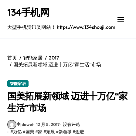
跳
134手机网
转
到
内
大型手机资讯类网站！ https://www.134shouji.com
容
首页
智能家居
2017
国美拓展新领域 迈进十万亿“家生活”市场
智能家居
国美拓展新领域 迈进十万亿“家
生活”市场
由 dawei
12 月 5, 2017
没有评论
#
万亿
#
国美
#
家
#
拓展
#
新领域
#
迈进