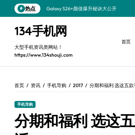
跳
热点
Galaxy S26+颜值爆升秘诀大公开
转
到
Galaxy A56 5G登场，时尚旗舰新体验！
内
134手机网
容
三星S26个性美颜全攻略，一键搞定！
首页
S25美化秘籍：个性定制，炫酷随心！
大型手机资讯类网站！
https://www.134shouji.com
Galaxy C55 5G焕新秘籍：定制潮流玩出
Galaxy C55 5G登场，美学新标杆！
Galaxy Z Flip6：折叠时尚，尽享炫美新
首页
资讯
手机导购
2017
分期和福利 选这五
S25+闪亮登场，这样打扮秒变焦点！
手机导购
S25 Ultra颜值炸裂！定制主题潮翻全场
分期和福利 选这