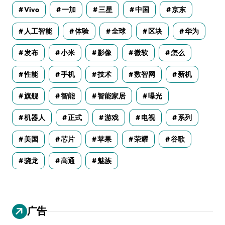
Vivo
一加
三星
中国
京东
人工智能
体验
全球
区块
华为
发布
小米
影像
微软
怎么
性能
手机
技术
数智网
新机
旗舰
智能
智能家居
曝光
机器人
正式
游戏
电视
系列
美国
芯片
苹果
荣耀
谷歌
骁龙
高通
魅族
广告