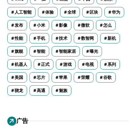
人工智能
体验
全球
区块
华为
发布
小米
影像
微软
怎么
性能
手机
技术
数智网
新机
旗舰
智能
智能家居
曝光
机器人
正式
游戏
电视
系列
美国
芯片
苹果
荣耀
谷歌
骁龙
高通
魅族
广告