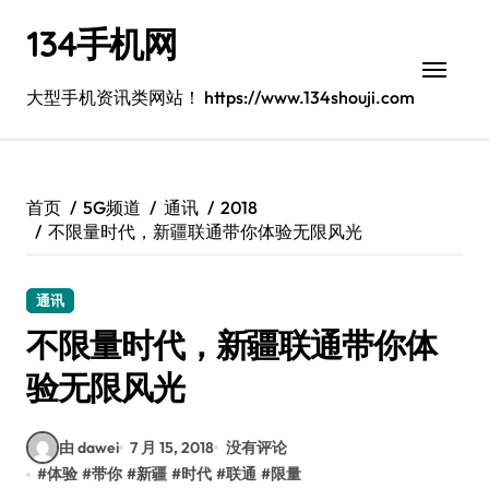
跳
134手机网
转
到
内
大型手机资讯类网站！ https://www.134shouji.com
容
首页
5G频道
通讯
2018
不限量时代，新疆联通带你体验无限风光
通讯
不限量时代，新疆联通带你体
验无限风光
由 dawei
7 月 15, 2018
没有评论
#
体验
#
带你
#
新疆
#
时代
#
联通
#
限量