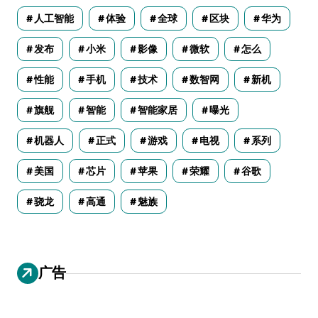
人工智能
体验
全球
区块
华为
发布
小米
影像
微软
怎么
性能
手机
技术
数智网
新机
旗舰
智能
智能家居
曝光
机器人
正式
游戏
电视
系列
美国
芯片
苹果
荣耀
谷歌
骁龙
高通
魅族
广告