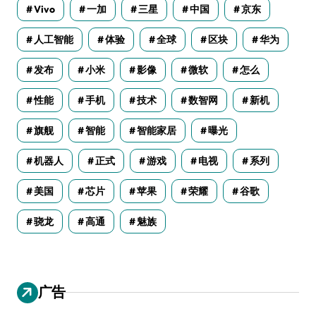
Vivo
一加
三星
中国
京东
人工智能
体验
全球
区块
华为
发布
小米
影像
微软
怎么
性能
手机
技术
数智网
新机
旗舰
智能
智能家居
曝光
机器人
正式
游戏
电视
系列
美国
芯片
苹果
荣耀
谷歌
骁龙
高通
魅族
广告