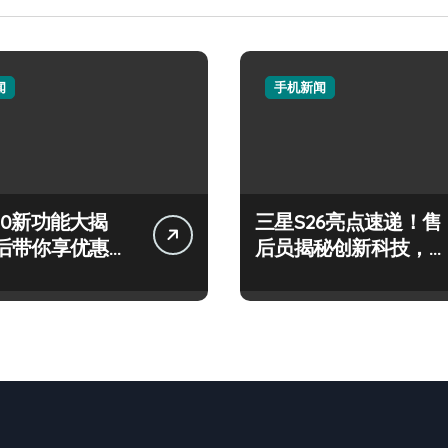
闻
手机新闻
 S50新功能大揭
三星S26亮点速递！售
后带你享优惠高
后员揭秘创新科技，玩
！
转新机不迷茫！