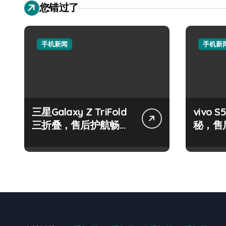
您错过了
手机新闻
手机新
三星Galaxy Z TriFold
vivo
三折叠，售后护航畅享
秘，售
未来屏界新体验！
效玩机