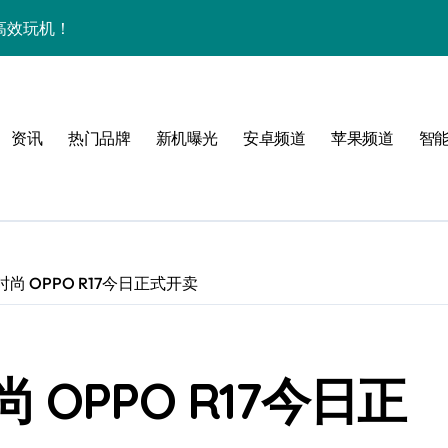
惠高效玩机！
，玩转新机不迷茫！
障助您随时畅览资讯
资讯
热门品牌
新机曝光
安卓频道
苹果频道
智
用功能亮点
管家功能大升级！
手！
尚 OPPO R17今日正式开卖
OPPO R17今日正
护航畅享未来屏界新体验！