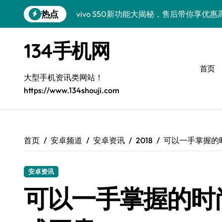
跳
热点
vivo S50新功能大揭秘，售后带你享优
转
到
三星S26亮点速递！售后员揭秘创新科技
内
134手机网
容
vivo S50 Pro mini小巧机身，售后保
首页
小米17 Pro新资讯来袭！售后员揭秘超实
大型手机资讯类网站！
https://www.134shouji.com
售后员揭秘：三星Z Fold7新亮点，手机
S25 Ultra颜值炸裂！定制主题潮翻全场
Galaxy S24+惊艳上市，秒变手机美学高
首页
安卓频道
安卓资讯
2018
可以一手掌握的时
Galaxy S26+颜值爆升秘诀大公开
安卓资讯
Galaxy A56 5G登场，时尚旗舰新体验！
可以一手掌握的时尚 
三星Galaxy Z TriFold三折叠，售后