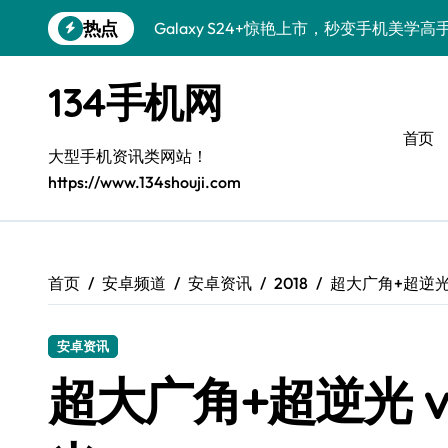
跳
热点
Galaxy S24+惊艳上市，秒变手机美学高
转
到
Galaxy S26+颜值爆升秘诀大公开
内
134手机网
容
Galaxy A56 5G登场，时尚旗舰新体验！
首页
三星S26个性美颜全攻略，一键搞定！
大型手机资讯类网站！
https://www.134shouji.com
S25美化秘籍：个性定制，炫酷随心！
Galaxy C55 5G焕新秘籍：定制潮流玩出
Galaxy C55 5G登场，美学新标杆！
首页
安卓频道
安卓资讯
2018
超大广角+超逆光 
Galaxy Z Flip6：折叠时尚，尽享炫美新
安卓资讯
S25+闪亮登场，这样打扮秒变焦点！
超大广角+超逆光 v
S25 Ultra颜值炸裂！定制主题潮翻全场