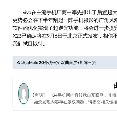
vivo在主流手机厂商中率先推出了后置超
更势必会在下半年刮起一阵手机摄影的广角风潮。
软件的优化实现了超逆光功能，将会进一步提升
X23已确定将在9月6日于北京正式发布，相
我们拭目以待。
文
华为Mate 20外观坐实 双曲面屏+矩阵三摄
章
导
航
【声明】：134手机网内容转载自互联网，其
如您发现内容存在版权问题，请提交相关链接至邮箱