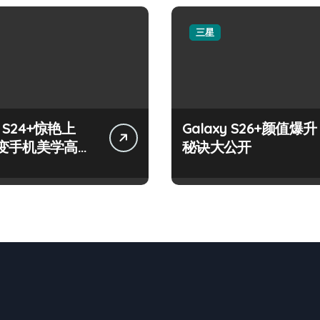
三星
y S24+惊艳上
Galaxy S26+颜值爆升
变手机美学高
秘诀大公开