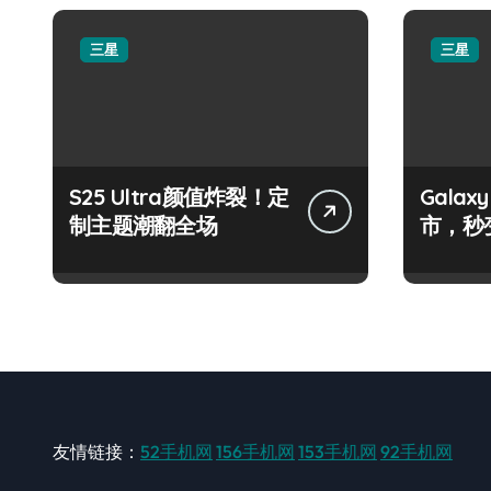
三星
三星
S25 Ultra颜值炸裂！定
Galax
制主题潮翻全场
市，秒
手！
友情链接：
52手机网
156手机网
153手机网
92手机网