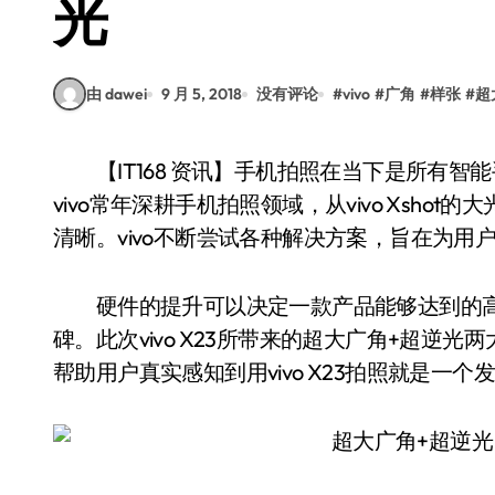
光
由 dawei
9 月 5, 2018
没有评论
#
vivo
#
广角
#
样张
#
超
【IT168 资讯】手机拍照在当下是所有智能手机不可或缺的重要功能，进入到智能机时代后，
vivo常年深耕手机拍照领域，从vivo Xsho
清晰。vivo不断尝试各种解决方案，旨在为用
硬件的提升可以决定一款产品能够达到的高
碑。此次vivo X23所带来的超大广角+超逆
帮助用户真实感知到用vivo X23拍照就是一