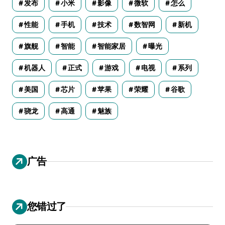
发布
小米
影像
微软
怎么
性能
手机
技术
数智网
新机
旗舰
智能
智能家居
曝光
机器人
正式
游戏
电视
系列
美国
芯片
苹果
荣耀
谷歌
骁龙
高通
魅族
广告
您错过了