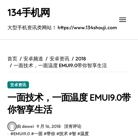
跳
134手机网
转
到
内
大型手机资讯类网站！ https://www.134shouji.com
容
首页
安卓频道
安卓资讯
2018
一面技术，一面温度 EMUI9.0带你智享生活
安卓资讯
一面技术，一面温度 EMUI9.0带
你智享生活
由 dawei
9 月 16, 2018
没有评论
#
EMUI9.0
#
一面
#
带你
#
技术
#
智
#
温度