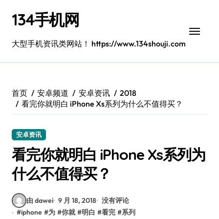
跳
134手机网
转
到
内
大型手机资讯类网站！ https://www.134shouji.com
容
首页
安卓频道
安卓资讯
2018
看完你就明白 iPhone Xs系列为什么不值得买？
安卓资讯
看完你就明白 iPhone Xs系列为
什么不值得买？
由 dawei
9 月 18, 2018
没有评论
#
iphone
#
为
#
你就
#
明白
#
看完
#
系列