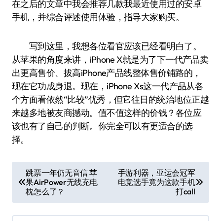
在之后的文章中我会推荐几款我最近使用过的安卓
手机，并综合评述使用体验，指导大家购买。
写到这里，我想各位看官应该已经看明白了。
从苹果的角度来讲，iPhone X就是为了下一代产品卖
出更高售价、拔高iPhone产品线整体售价铺路的，
现在它功成身退。现在，iPhone Xs这一代产品从各
个方面看依然“比较”优秀，但它往日的统治地位正越
来越多地被友商撼动。值不值这样的价钱？各位应
该也有了自己的判断。你完全可以有更适合的选
择。
文
跳票一年仍无音信 苹
手游利器，亚运会冠军
果AirPower无线充电
电竞选手竟为这款手机
章
枕怎么了？
打call
导
航