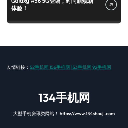
Galaxy A56 5G登场，时尚旗舰新
体验！
友情链接：
52手机网
156手机网
153手机网
92手机网
134手机网
大型手机资讯类网站！ https://www.134shouji.com