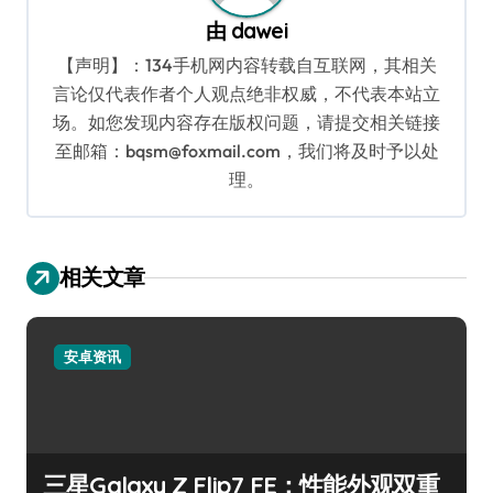
由
dawei
【声明】：134手机网内容转载自互联网，其相关
言论仅代表作者个人观点绝非权威，不代表本站立
场。如您发现内容存在版权问题，请提交相关链接
至邮箱：bqsm@foxmail.com，我们将及时予以处
理。
相关文章
安卓资讯
三星Galaxy Z Flip7 FE：性能外观双重