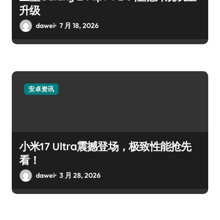
升级
dawei
7 月 18, 2026
安卓资讯
小米17 Ultra震撼登场，极致性能抢先
看！
dawei
3 月 28, 2026