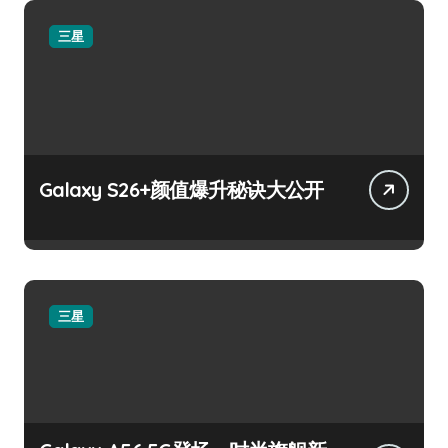
三星
Galaxy S26+颜值爆升秘诀大公开
三星