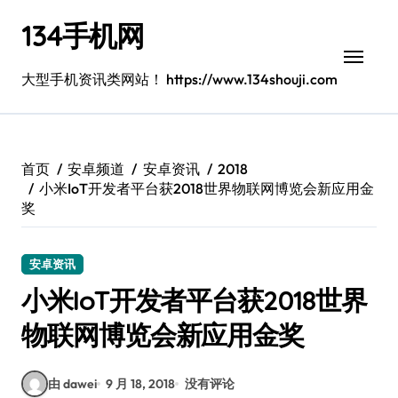
跳
134手机网
转
到
内
大型手机资讯类网站！ https://www.134shouji.com
容
首页
安卓频道
安卓资讯
2018
小米IoT开发者平台获2018世界物联网博览会新应用金
奖
安卓资讯
小米IoT开发者平台获2018世界
物联网博览会新应用金奖
由 dawei
9 月 18, 2018
没有评论