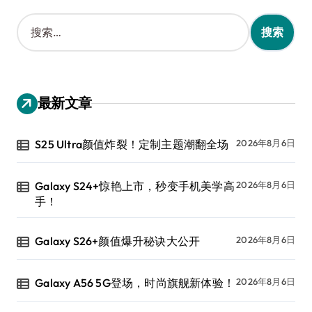
搜
索
：
最新文章
S25 Ultra颜值炸裂！定制主题潮翻全场
2026年8月6日
Galaxy S24+惊艳上市，秒变手机美学高
2026年8月6日
手！
Galaxy S26+颜值爆升秘诀大公开
2026年8月6日
Galaxy A56 5G登场，时尚旗舰新体验！
2026年8月6日