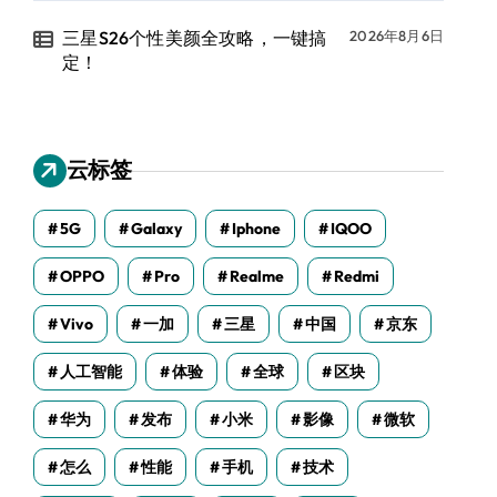
三星S26个性美颜全攻略，一键搞
2026年8月6日
定！
云标签
5G
Galaxy
Iphone
IQOO
OPPO
Pro
Realme
Redmi
Vivo
一加
三星
中国
京东
人工智能
体验
全球
区块
华为
发布
小米
影像
微软
怎么
性能
手机
技术