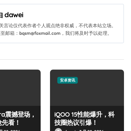
由
dawei
相关言论仅代表作者个人观点绝非权威，不代表本站立场。
：bqsm@foxmail.com，我们将及时予以处理。
安卓资讯
ltra震撼登场，
iQOO 15性能爆升，科
抢先看！
技圈热议引爆！