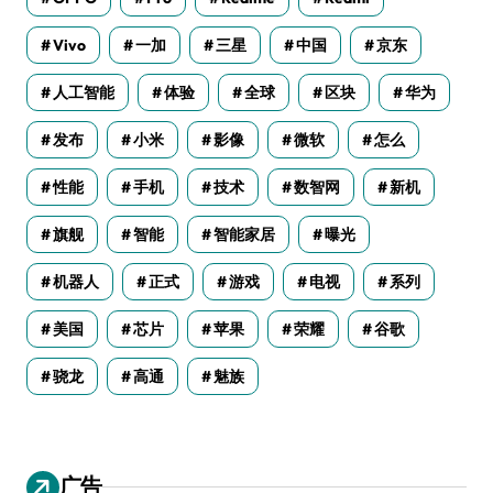
Vivo
一加
三星
中国
京东
人工智能
体验
全球
区块
华为
发布
小米
影像
微软
怎么
性能
手机
技术
数智网
新机
旗舰
智能
智能家居
曝光
机器人
正式
游戏
电视
系列
美国
芯片
苹果
荣耀
谷歌
骁龙
高通
魅族
广告