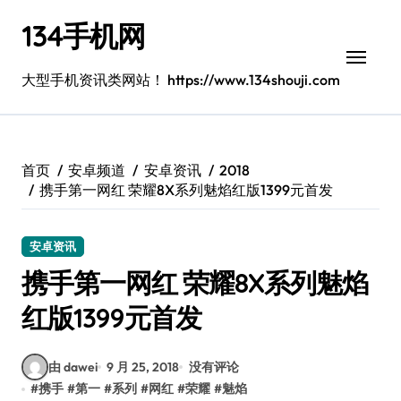
跳
134手机网
转
到
内
大型手机资讯类网站！ https://www.134shouji.com
容
首页
安卓频道
安卓资讯
2018
携手第一网红 荣耀8X系列魅焰红版1399元首发
安卓资讯
携手第一网红 荣耀8X系列魅焰
红版1399元首发
由 dawei
9 月 25, 2018
没有评论
#
携手
#
第一
#
系列
#
网红
#
荣耀
#
魅焰