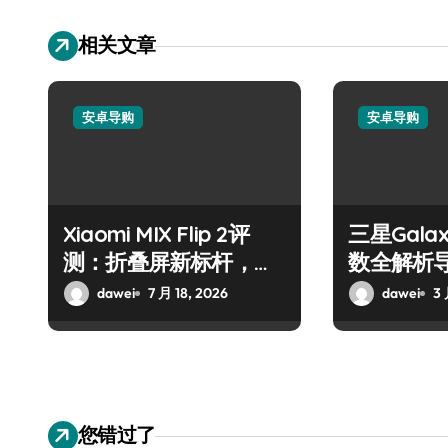
相关文章
安卓导购
安卓导购
Xiaomi MIX Flip 2评
三星Galax
测：折叠屏新标杆，选
数全解析
购必看
dawei
7 月 18, 2026
dawei
3 
您错过了