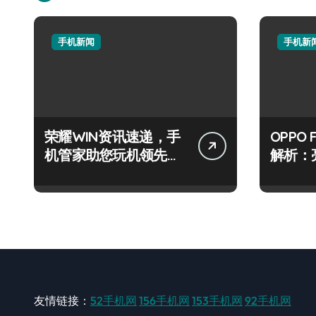
手机新闻
手机新
荣耀WIN资讯速递，手
OPPO 
机管家助您玩机领先一
解析：
路！
级玩机
友情链接：
52手机网
156手机网
153手机网
92手机网