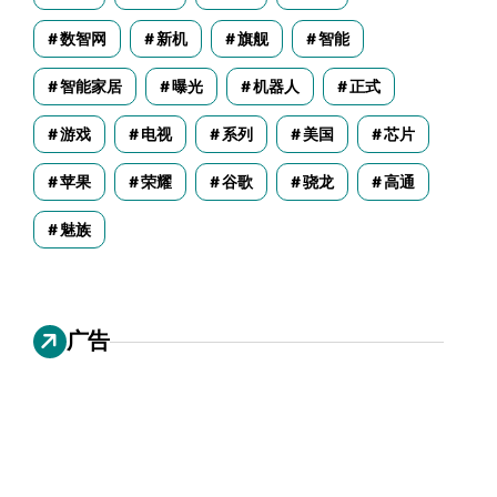
数智网
新机
旗舰
智能
智能家居
曝光
机器人
正式
游戏
电视
系列
美国
芯片
苹果
荣耀
谷歌
骁龙
高通
魅族
广告