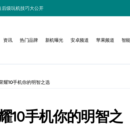
速览+售后级玩机技巧大公开
秘新机资讯与玩机秘籍
功能，速来围观！
资讯
热门品牌
新机曝光
安卓频道
苹果频道
智
点，售后带你抢先看！
览尽核心亮点配置
能科技新体验！
讯生活一手轻松掌控！
 荣耀10手机你的明智之选
带您抢先看！
带你抢先享最新优惠！
荣耀10手机你的明智之
先一路！