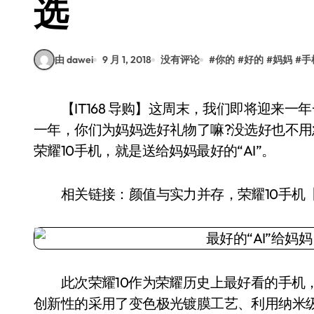
选
由 dawei
9 月 1, 2018
没有评论
#
你的
#
好的
#
妈妈
#
手
【IT168 导购】这周末，我们即将迎来一年一度的母亲节了。勤劳的妈妈为我们操劳了一年又
一年，你们为妈妈选好礼物了嘛?没选好也不用
荣耀10手机，就是送给妈妈最好的“AI”。
相关链接：颜值与实力并存，荣耀10手机
此次荣耀10作为荣耀历史上最好看的手机，
创新性的采用了变色极光镀膜工艺、利用纳米