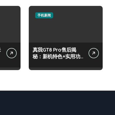
手机新闻
来
真我GT8 Pro售后揭
秘：新机特色+实用功
能，速来围观！