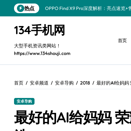
跳
热点
OPPO Find X9 Pro深度解析：亮点
转
到
荣耀500 Pro MOLLY来袭！售后员揭
内
134手机网
容
真我GT8 Pro售后揭秘：新机特色+实用
首页
vivo S50 Pro mini来袭！小屏旗舰亮
大型手机资讯类网站！
https://www.134shouji.com
REDMI K90深度揭秘！售后员带你一文
三星W26新资讯来袭！售后员带您畅享智
荣耀ROBOT PHONE售后护航，智能资
首页
安卓频道
安卓导购
2018
最好的AI给妈妈
iPhone 17e性能配置大揭秘，售后视角
安卓导购
华为nova 15 Ultra新功能解锁，售后
最好的AI给妈妈 
荣耀WIN资讯速递，手机管家助您玩机领