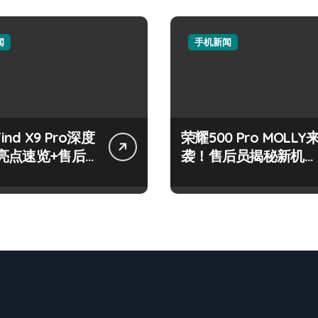
闻
手机新闻
Find X9 Pro深度
荣耀500 Pro MOLLY
亮点速览+售后
袭！售后员揭秘新机资
技巧大公开
讯与玩机秘籍