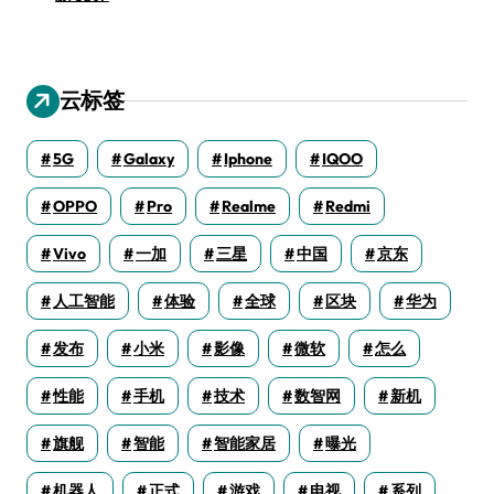
云标签
5G
Galaxy
Iphone
IQOO
OPPO
Pro
Realme
Redmi
Vivo
一加
三星
中国
京东
人工智能
体验
全球
区块
华为
发布
小米
影像
微软
怎么
性能
手机
技术
数智网
新机
旗舰
智能
智能家居
曝光
机器人
正式
游戏
电视
系列