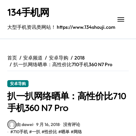
跳
134手机网
转
到
内
大型手机资讯类网站！ https://www.134shouji.com
容
首页
安卓频道
安卓导购
2018
扒一扒网络晒单：高性价比710手机360 N7 Pro
安卓导购
扒一扒网络晒单：高性价比710
手机360 N7 Pro
由 dawei
9 月 16, 2018
没有评论
#
710手机
#
一扒
#
性价比
#
晒单
#
网络