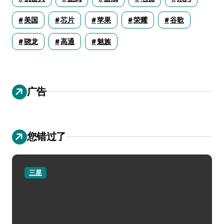
美国
芯片
苹果
荣耀
谷歌
骁龙
高通
魅族
广告
您错过了
三星