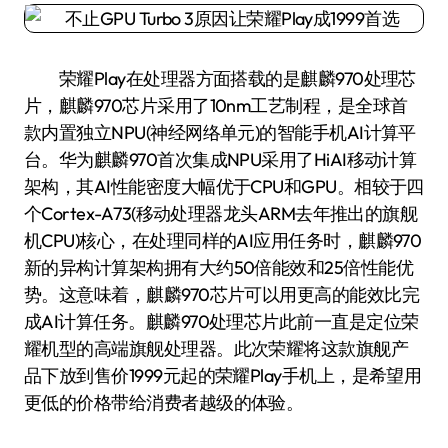
荣耀Play在处理器方面搭载的是麒麟970处理芯
片，麒麟970芯片采用了10nm工艺制程，是全球首
款内置独立NPU(神经网络单元)的智能手机AI计算平
台。华为麒麟970首次集成NPU采用了HiAI移动计算
架构，其AI性能密度大幅优于CPU和GPU。相较于四
个Cortex-A73(移动处理器龙头ARM去年推出的旗舰
机CPU)核心，在处理同样的AI应用任务时，麒麟970
新的异构计算架构拥有大约50倍能效和25倍性能优
势。这意味着，麒麟970芯片可以用更高的能效比完
成AI计算任务。麒麟970处理芯片此前一直是定位荣
耀机型的高端旗舰处理器。此次荣耀将这款旗舰产
品下放到售价1999元起的荣耀Play手机上，是希望用
更低的价格带给消费者越级的体验。