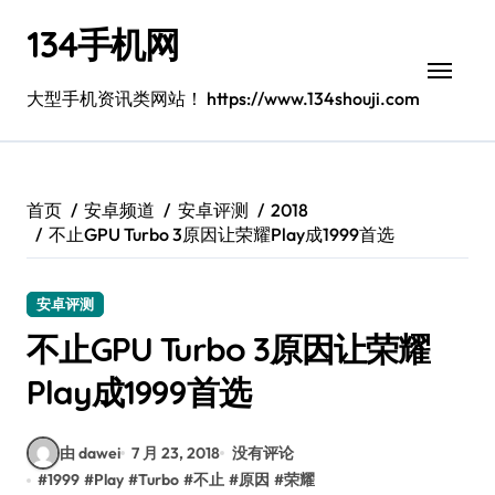
跳
134手机网
转
到
内
大型手机资讯类网站！ https://www.134shouji.com
容
首页
安卓频道
安卓评测
2018
不止GPU Turbo 3原因让荣耀Play成1999首选
安卓评测
不止GPU Turbo 3原因让荣耀
Play成1999首选
由 dawei
7 月 23, 2018
没有评论
#
1999
#
Play
#
Turbo
#
不止
#
原因
#
荣耀