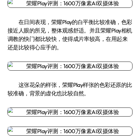
在日间表现，荣耀Play的白平衡比较准确，色彩
接近人眼的所见，整体观感舒适。并且荣耀Play相机
调教的快门都比较快，使得成片率较高，在用起来
还是比较得心应手的。
这张花朵的样张，荣耀Play样张的色彩还原的比
较准确，背景的虚化也比较自然。