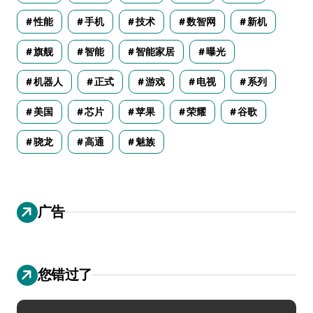
性能
手机
技术
数智网
新机
旗舰
智能
智能家居
曝光
机器人
正式
游戏
电视
系列
美国
芯片
苹果
荣耀
谷歌
骁龙
高通
魅族
广告
您错过了