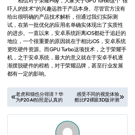
相信对于荣耀Play，大家关于GPU Turbo这个“很
吓人的技术”的兴趣远胜于产品本身。尽管官方没有
给出很明确的产品技术解析，但通过我们实际测
试，在第一批优化的应用名单确实体现出了实质性
的进步。一直以来，安卓系统距离iOS都处于追赶的
地位，一个很重要的原因就在于相比iOS，安卓系统
更吃硬件资源。而GPU Turbo这项技术，之于荣耀手
机，之于安卓系统，最大的意义就在于安卓手机逐
渐摆脱硬件的桎梏，对于荣耀品牌，甚至行业发展
都有一定的影响。
文
老虎和猫也分得清？华
感受不同的视觉体验
为P20 AI拍照是认真的
酷比F2裸眼3D版评测
章
导
航