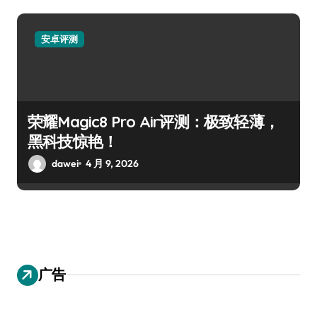
安卓评测
荣耀Magic8 Pro Air评测：极致轻薄，
黑科技惊艳！
dawei
4 月 9, 2026
广告