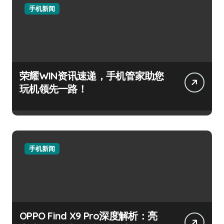
手机新闻
荣耀WIN资讯速递，手机管家助您
玩机领先一路！
手机新闻
OPPO Find X9 Pro深度解析：亮