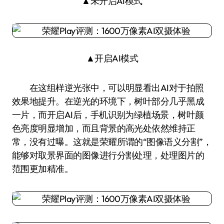
▲未开启AI模式
▲开启AI模式
在这组样逆光张中，可以明显看出AI对于拍照
效果地提升。在逆光的环境下，树叶部分几乎黑成
一片，而开启AI后，手机识别为绿植场景，树叶颜
色亮度明显增加，而且背景的高光处依然维持正
常，没有过曝。这就是荣耀所谓的“图像语义分割”，
能够对取景界面的图像进行分割处理，处理图片的
范围更加精准。