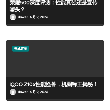
荣耀500深度评测：性能真强还是宣传
噱头？
dawei
4 月 9, 2026
安卓评测
iQOO Z10x性能怪兽，机圈称王揭秘！
dawei
4 月 9, 2026