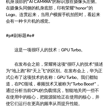
机身顶部的“AI CAMRRA”的标识放在摄像头左侧。
在摄像头同侧的机身底部，印有荣耀“honor”的
Logo。连贯起来，当用户横握手机拍照时，看起来
会有一种卡片机的感觉。
#p#副标题#e#
这是一项很吓人的技术：GPU Turbo。
在发布会之前，荣耀将这项“很吓人的技术”描述
为“地上跑”和“天上飞”的区别。在发布会上，华为正
式公布了这项技术的名称：GPU Turbo。我们都知
道，在PC领域，睿频技术又被称为“Turbo Boost”，
通过分析当前CPU的负载情况，智能地关闭一些不
在使用中的核心，把能源留给正在使用的核心，并
使它们运行在更高的频率从而提升性能。