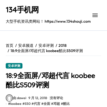
跳
134手机网
转
到
内
大型手机资讯类网站！ https://www.134shouji.com
容
首页
安卓频道
安卓评测
2018
18:9全面屏/邓超代言 koobee酷比S509评测
安卓评测
18:9全面屏/邓超代言 koobee
酷比S509评测
由 dawei
9 月 12, 2018
没有评论
#
koobee
#
S50
#
代言
#
全面
#
邓超
#
酷比