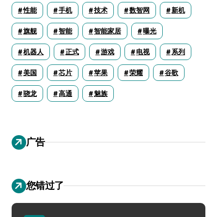
性能
手机
技术
数智网
新机
旗舰
智能
智能家居
曝光
机器人
正式
游戏
电视
系列
美国
芯片
苹果
荣耀
谷歌
骁龙
高通
魅族
广告
您错过了