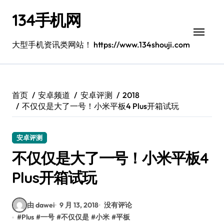
跳
134手机网
转
到
内
大型手机资讯类网站！ https://www.134shouji.com
容
首页
安卓频道
安卓评测
2018
不仅仅是大了一号！小米平板4 Plus开箱试玩
安卓评测
不仅仅是大了一号！小米平板4
Plus开箱试玩
由 dawei
9 月 13, 2018
没有评论
#
Plus
#
一号
#
不仅仅是
#
小米
#
平板