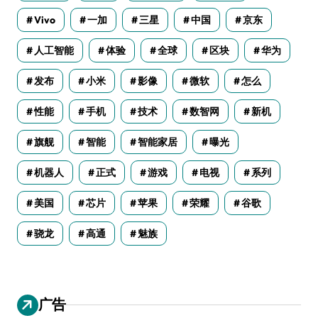
Vivo
一加
三星
中国
京东
人工智能
体验
全球
区块
华为
发布
小米
影像
微软
怎么
性能
手机
技术
数智网
新机
旗舰
智能
智能家居
曝光
机器人
正式
游戏
电视
系列
美国
芯片
苹果
荣耀
谷歌
骁龙
高通
魅族
广告