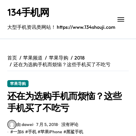
跳
134手机网
转
到
内
大型手机资讯类网站！ https://www.134shouji.com
容
首页
苹果频道
苹果导购
2018
还在为选购手机而烦恼？这些手机买了不吃亏
苹果导购
还在为选购手机而烦恼？这些
手机买了不吃亏
由 dawei
7 月 5, 2018
没有评论
#
一加6
#
手机
#
苹果iPhone
#
黑鲨手机