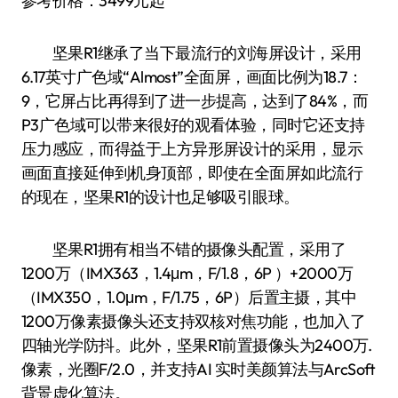
参考价格：3499元起
坚果R1继承了当下最流行的刘海屏设计，采用
6.17英寸广色域“Almost”全面屏，画面比例为18.7：
9，它屏占比再得到了进一步提高，达到了84%，而
P3广色域可以带来很好的观看体验，同时它还支持
压力感应，而得益于上方异形屏设计的采用，显示
画面直接延伸到机身顶部，即使在全面屏如此流行
的现在，坚果R1的设计也足够吸引眼球。
坚果R1拥有相当不错的摄像头配置，采用了
1200万（IMX363，1.4μm，F/1.8，6P ）+2000万
（IMX350，1.0μm，F/1.75，6P）后置主摄，其中
1200万像素摄像头还支持双核对焦功能，也加入了
四轴光学防抖。此外，坚果R1前置摄像头为2400万.
像素，光圈F/2.0，并支持AI 实时美颜算法与ArcSoft
背景虚化算法。