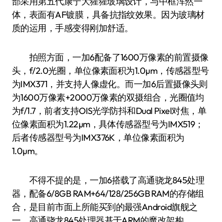
部采用第五代康宁大猩猩玻璃设计，与中框浑然一
体，表面有AF镀膜，具备抗指纹效果。因为玻璃材
质的运用，手感变得刚加舒适。
拍照方面，一加6配备了1600万像素的前置摄像
头，f/2.0光圈，单位像素面积为1.0µm，传感器型号
为IMX371，并支持人像虚化。而一加6后置摄像头则
为1600万像素+2000万像素的双摄组合，光圈值均
为f/1.7，前者支持OIS光学防抖和Dual Pixel对焦，单
位像素面积为1.22µm，具体传感器型号为IMX519；
后者传感器型号为IMX376K，单位像素面积为
1.0µm。
不得不提的是，一加6搭载了高通骁龙845处理
器，配备6/8GB RAM+64/128/256GB RAM的存储组
合，是目前市面上所能买到的最强Android旗舰之
一。高通骁龙845处理器基于ARM的魔改架构，