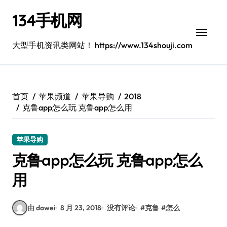
跳
134手机网
转
到
内
大型手机资讯类网站！ https://www.134shouji.com
容
首页
苹果频道
苹果导购
2018
克鲁app怎么玩 克鲁app怎么用
苹果导购
克鲁app怎么玩 克鲁app怎么
用
由 dawei
8 月 23, 2018
没有评论
#
克鲁
#
怎么