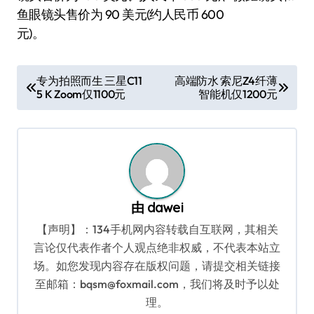
鱼眼镜头售价为 90 美元(约人民币 600
元)。
文
专为拍照而生 三星C11
高端防水 索尼Z4纤薄
5 K Zoom仅1100元
智能机仅1200元
章
导
航
由
dawei
【声明】：134手机网内容转载自互联网，其相关
言论仅代表作者个人观点绝非权威，不代表本站立
场。如您发现内容存在版权问题，请提交相关链接
至邮箱：bqsm@foxmail.com，我们将及时予以处
理。