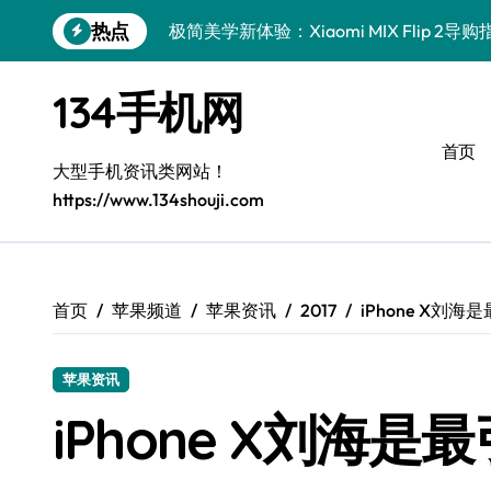
跳
热点
极简美学新体验：Xiaomi MIX Flip 2导购
转
到
iPhone 17e导购指南：简约之选，智慧生
内
134手机网
容
华为nova15 Ultra，极简高效新体验
首页
真我GT8 Pro：极简旗舰，性能巅峰
大型手机资讯类网站！
https://www.134shouji.com
三星W26：极简设计，畅享高效生活
三星W26极简新宠，尊享生活从此开启
极简导购：三星Galaxy S26，高效生活
首页
苹果频道
苹果资讯
2017
iPhone X刘
极简美学新体验：OPPO Find X9 Pro导
苹果资讯
iQOO Z11 Turbo：轻旗舰，畅快每一刻
iPhone X刘海
华为nova 15：极简高效，生活新章