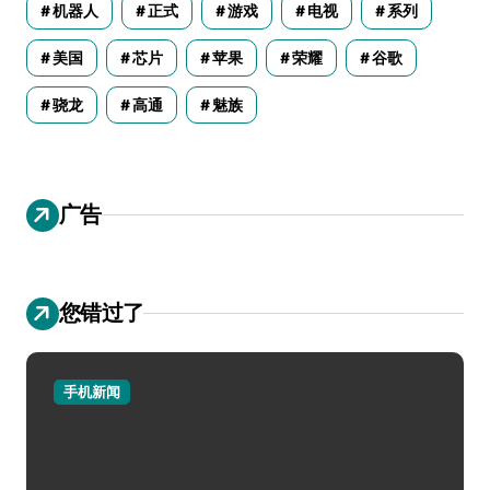
机器人
正式
游戏
电视
系列
美国
芯片
苹果
荣耀
谷歌
骁龙
高通
魅族
广告
您错过了
手机新闻