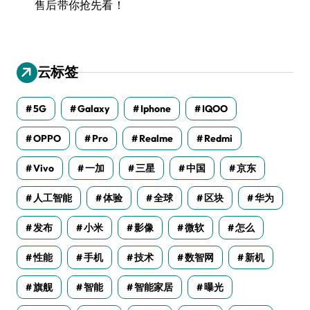
售后带你抢先看！
云标签
5G
Galaxy
Iphone
IQOO
OPPO
Pro
Realme
Redmi
Vivo
一加
三星
中国
京东
人工智能
体验
全球
区块
华为
发布
小米
影像
微软
怎么
性能
手机
技术
数智网
新机
旗舰
智能
智能家居
曝光