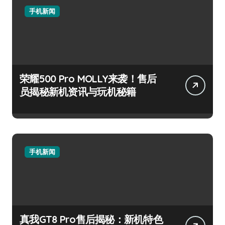
手机新闻
荣耀500 Pro MOLLY来袭！售后
员揭秘新机资讯与玩机秘籍
手机新闻
真我GT8 Pro售后揭秘：新机特色