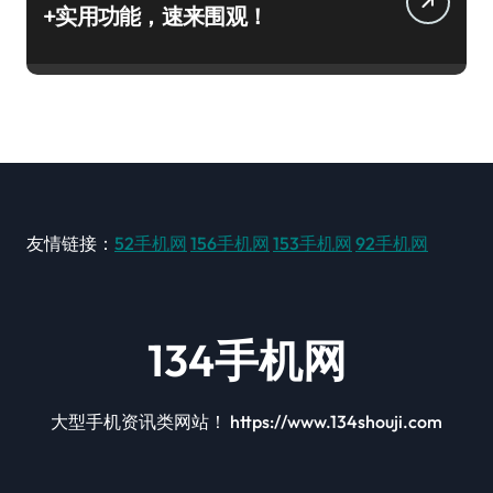
+实用功能，速来围观！
友情链接：
52手机网
156手机网
153手机网
92手机网
134手机网
大型手机资讯类网站！ https://www.134shouji.com