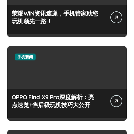
荣耀WIN资讯速递，手机管家助您
玩机领先一路！
手机新闻
OPPO Find X9 Pro深度解析：亮
点速览+售后级玩机技巧大公开