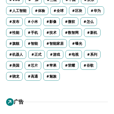
人工智能
体验
全球
区块
华为
发布
小米
影像
微软
怎么
性能
手机
技术
数智网
新机
旗舰
智能
智能家居
曝光
机器人
正式
游戏
电视
系列
美国
芯片
苹果
荣耀
谷歌
骁龙
高通
魅族
广告