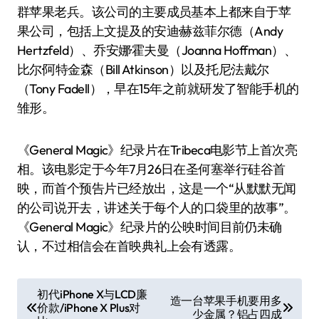
群苹果老兵。该公司的主要成员基本上都来自于苹
果公司，包括上文提及的安迪·赫兹菲尔德（Andy
Hertzfeld）、乔安娜·霍夫曼（Joanna Hoffman）、
比尔·阿特金森（Bill Atkinson）以及托尼·法戴尔
（Tony Fadell），早在15年之前就研发了智能手机的
雏形。
《General Magic》纪录片在Tribeca电影节上首次亮
相。该电影定于今年7月26日在圣何塞举行硅谷首
映，而首个预告片已经放出，这是一个“从默默无闻
的公司说开去，讲述关于每个人的口袋里的故事”。
《General Magic》纪录片的公映时间目前仍未确
认，不过相信会在首映典礼上会有透露。
文
初代iPhone X与LCD廉
造一台苹果手机要用多
价款/iPhone X Plus对
章
少金属？铝占四成