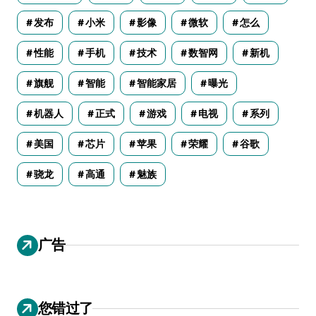
发布
小米
影像
微软
怎么
性能
手机
技术
数智网
新机
旗舰
智能
智能家居
曝光
机器人
正式
游戏
电视
系列
美国
芯片
苹果
荣耀
谷歌
骁龙
高通
魅族
广告
您错过了