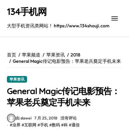
跳
134手机网
转
到
内
大型手机资讯类网站！ https://www.134shouji.com
容
首页
苹果频道
苹果资讯
2018
General Magic传记电影预告：苹果老兵奠定手机未来
苹果资讯
General Magic传记电影预告：
苹果老兵奠定手机未来
由 dawei
7 月 25, 2018
没有评论
#
业界
#
互联网
#
手机
#
数码
#
科
#
通信