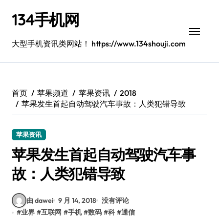
跳
134手机网
转
到
内
大型手机资讯类网站！ https://www.134shouji.com
容
首页
苹果频道
苹果资讯
2018
苹果发生首起自动驾驶汽车事故：人类犯错导致
苹果资讯
苹果发生首起自动驾驶汽车事
故：人类犯错导致
由 dawei
9 月 14, 2018
没有评论
#
业界
#
互联网
#
手机
#
数码
#
科
#
通信