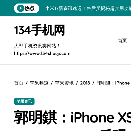
跳
热点
小米17新资讯速递！售后员揭秘超实用功
转
到
荣耀WIN RT资讯速递来袭，手机在手信
内
134手机网
容
vivo S50新机亮点大揭秘！售后员教你
首页
小米17 Ultra新资讯来袭！售后带你抢先
大型手机资讯类网站！
https://www.134shouji.com
OPPO Find X9来袭！售后员揭秘抢先
荣耀Magic V6抢先揭秘：大屏视野，售
售后揭秘：华为nova 15 Pro新机亮点
首页
苹果频道
苹果资讯
2018
郭明錤：iPhone 
荣耀Magic8 RSR深度揭秘：新功能、
苹果资讯
三星Galaxy Z Fold7折叠屏新突破，售
郭明錤：iPhone X