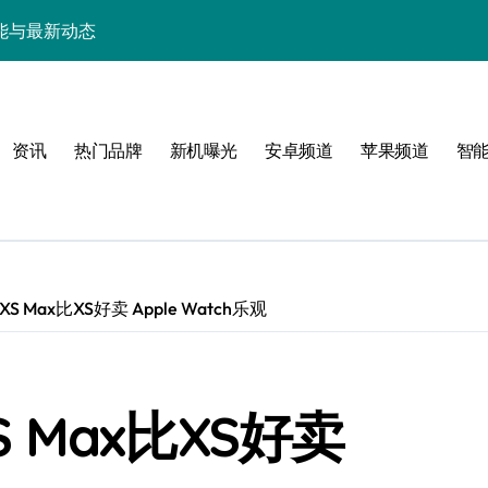
能与最新动态
息全知！
玩转实用技巧
资讯
热门品牌
新机曝光
安卓频道
苹果频道
智
探科技前沿！
资讯与超实用功能
后力荐管家新体验！
与实用功能全掌握！
XS Max比XS好卖 Apple Watch乐观
超值优惠与真实评测
后带你抢先探秘！
S Max比XS好卖