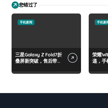
您错过了
手机新闻
手机新
三星Galaxy Z Fold7折
荣耀WI
叠屏新突破，售后带你
递，手
抢先探秘！
机掌控