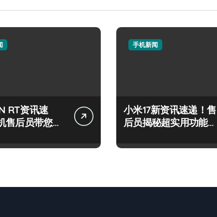
闻
手机新闻
N RT资讯速
小米17新资讯速递！售
机售后员带您一
后员揭秘超实用功能与
新鲜事！
最新动态