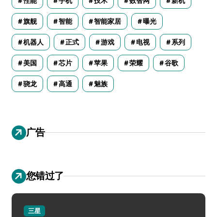
性能
手机
技术
数智网
新机
旗舰
智能
智能家居
曝光
机器人
正式
游戏
电视
系列
美国
芯片
苹果
荣耀
谷歌
骁龙
高通
魅族
广告
您错过了
三星