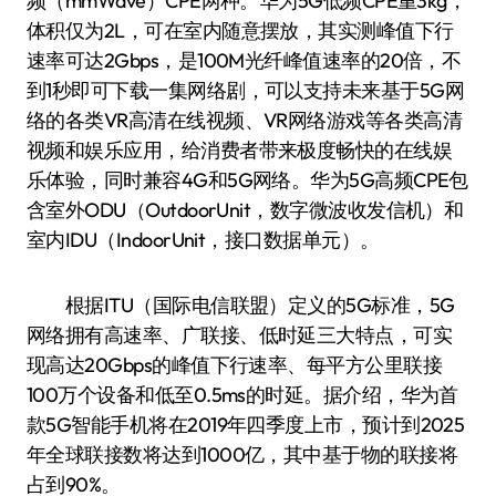
频（mmWave）CPE两种。华为5G低频CPE重3kg，
体积仅为2L，可在室内随意摆放，其实测峰值下行
速率可达2Gbps，是100M光纤峰值速率的20倍，不
到1秒即可下载一集网络剧，可以支持未来基于5G网
络的各类VR高清在线视频、VR网络游戏等各类高清
视频和娱乐应用，给消费者带来极度畅快的在线娱
乐体验，同时兼容4G和5G网络。华为5G高频CPE包
含室外ODU（OutdoorUnit，数字微波收发信机）和
室内IDU（IndoorUnit，接口数据单元）。
根据ITU（国际电信联盟）定义的5G标准，5G
网络拥有高速率、广联接、低时延三大特点，可实
现高达20Gbps的峰值下行速率、每平方公里联接
100万个设备和低至0.5ms的时延。据介绍，华为首
款5G智能手机将在2019年四季度上市，预计到2025
年全球联接数将达到1000亿，其中基于物的联接将
占到90%。