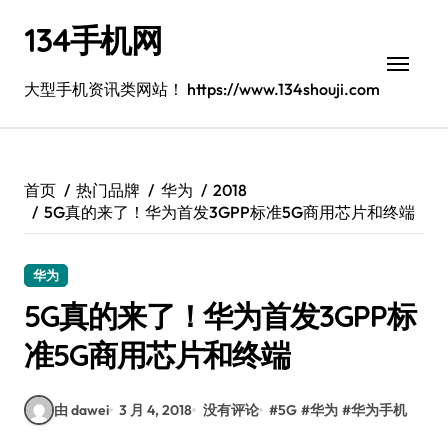
跳
134手机网
转
到
内
大型手机资讯类网站！ https://www.134shouji.com
容
首页
热门品牌
华为
2018
5G真的来了！华为首发3GPP标准5G商用芯片和终端
华为
5G真的来了！华为首发3GPP标
准5G商用芯片和终端
由 dawei
3 月 4, 2018
没有评论
#
5G
#
华为
#
华为手机