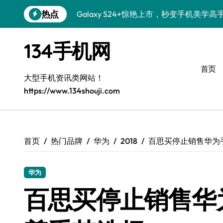
跳
热点
Galaxy S24+惊艳上市，秒变手机美学高
转
到
Galaxy S26+颜值爆升秘诀大公开
内
134手机网
容
Galaxy A56 5G登场，时尚旗舰新体验！
首页
三星S26个性美颜全攻略，一键搞定！
大型手机资讯类网站！
https://www.134shouji.com
S25美化秘籍：个性定制，炫酷随心！
Galaxy C55 5G焕新秘籍：定制潮流玩出
Galaxy C55 5G登场，美学新标杆！
首页
热门品牌
华为
2018
百思买停止销售华为
Galaxy Z Flip6：折叠时尚，尽享炫美新
华为
S25+闪亮登场，这样打扮秒变焦点！
百思买停止销售华
S25 Ultra颜值炸裂！定制主题潮翻全场