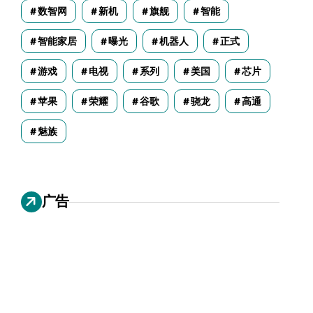
数智网
新机
旗舰
智能
智能家居
曝光
机器人
正式
游戏
电视
系列
美国
芯片
苹果
荣耀
谷歌
骁龙
高通
魅族
广告