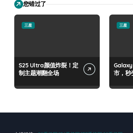
您错过了
三星
三星
S25 Ultra颜值炸裂！定
Galax
制主题潮翻全场
市，秒
手！