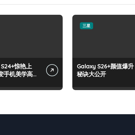
三星
y S24+惊艳上
Galaxy S26+颜值爆升
变手机美学高
秘诀大公开