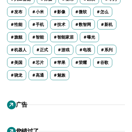
发布
小米
影像
微软
怎么
性能
手机
技术
数智网
新机
旗舰
智能
智能家居
曝光
机器人
正式
游戏
电视
系列
美国
芯片
苹果
荣耀
谷歌
骁龙
高通
魅族
广告
您错过了