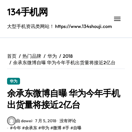
跳
134手机网
转
到
内
大型手机资讯类网站！ https://www.134shouji.com
容
首页
热门品牌
华为
2018
余承东微博自曝 华为今年手机出货量将接近2亿台
华为
余承东微博自曝 华为今年手机
出货量将接近2亿台
由 dawei
7 月 5, 2018
没有评论
#
今年
#
余承东
#
华为
#
微博
#
手
#
自曝